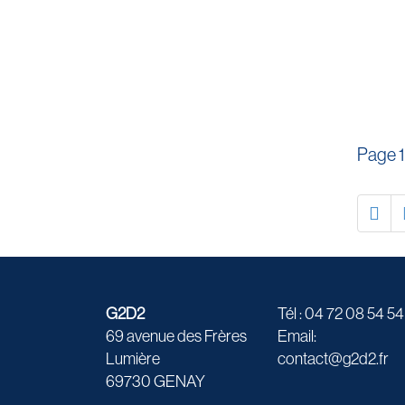
Page 1
G2D2
Tél : 04 72 08 54 54
69 avenue des Frères
Email:
Lumière
contact@g2d2.fr
69730 GENAY