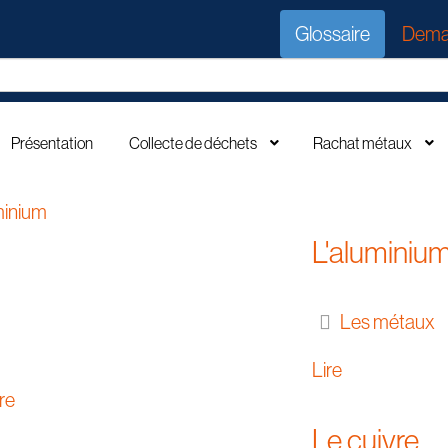
Glossaire
Dema
Présentation
Collecte de déchets
Rachat métaux
L'aluminiu
Les métaux
Lire
Le cuivre