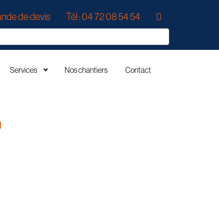
nde de devis
Tél : 04 72 08 54 54
Services
Nos chantiers
Contact
m