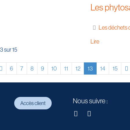
Les phytosa
Les déchets 
Lire
3 sur 15
6
7
8
9
10
11
12
13
14
15
Nous suivre :
Accès client